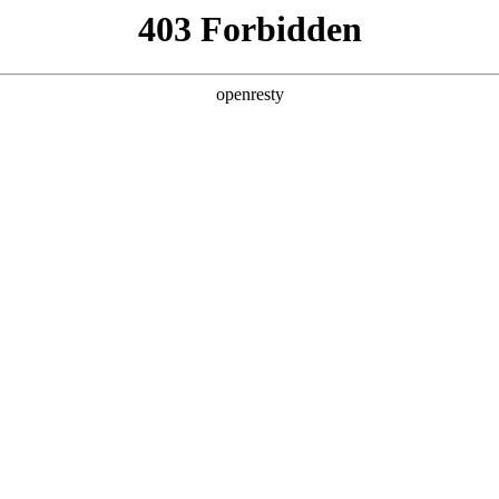
产品及服务
行业解决方案
合作伙伴
投资者关系
让企业提效价值看得见
2025 / 11 / 27